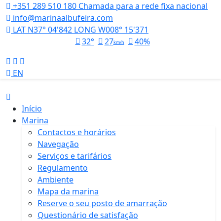
+351 289 510 180
Chamada para a rede fixa nacional
info@marinaalbufeira.com
LAT N37° 04'842 LONG W008° 15'371
32°
27
40%
km/h
EN
Início
Marina
Contactos e horários
Navegação
Serviços e tarifários
Regulamento
Ambiente
Mapa da marina
Reserve o seu posto de amarração
Questionário de satisfação